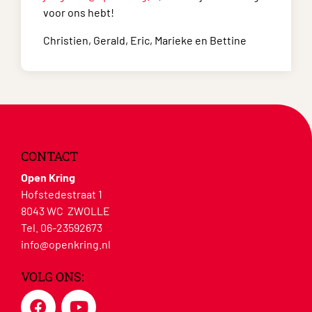
voor ons hebt!
Christien, Gerald, Eric, Marieke en Bettine
CONTACT
Open Kring
Hofstedestraat 1
8043 WC ZWOLLE
Tel. 06-23592673
info@openkring.nl
VOLG ONS: