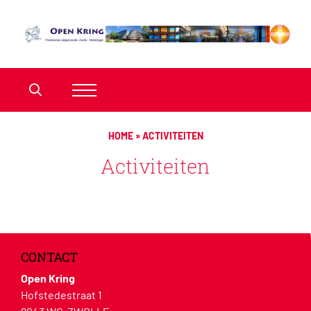
HOME
»
ACTIVITEITEN
Activiteiten
CONTACT
Open Kring
Hofstedestraat 1