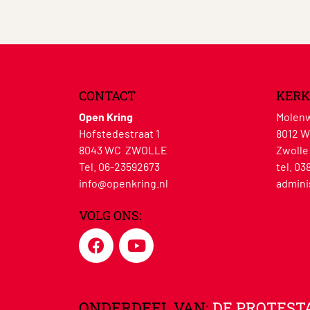
CONTACT
KERK
Open Kring
Molenw
Hofstedestraat 1
8012 
8043 WC ZWOLLE
Zwolle
Tel. 06-23592673
tel. 03
info@openkring.nl
admini
VOLG ONS:
ONDERDEEL VAN:
DE PROTEST