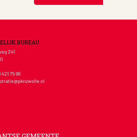
ELIJK BUREAU
eg 241
WG
8 421 75 96
stratie@pknzwolle.nl
ANTSE GEMEENTE