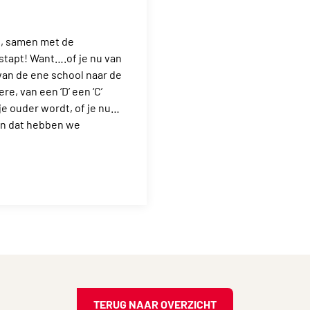
t, samen met de
stapt! Want….of je nu van
 van de ene school naar de
re, van een ‘D’ een ‘C’
tje ouder wordt, of je nu…
En dat hebben we
TERUG NAAR OVERZICHT