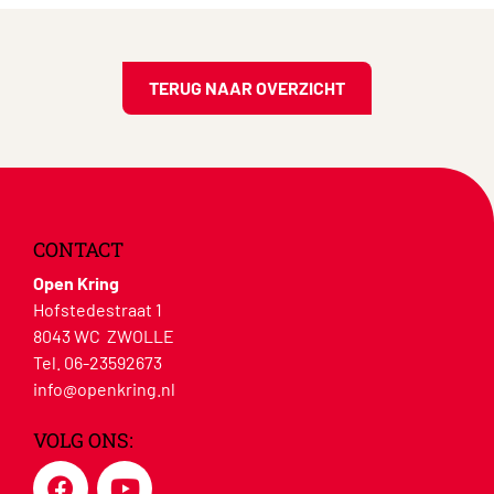
TERUG NAAR OVERZICHT
CONTACT
Open Kring
Hofstedestraat 1
8043 WC ZWOLLE
Tel. 06-23592673
info@openkring.nl
VOLG ONS: