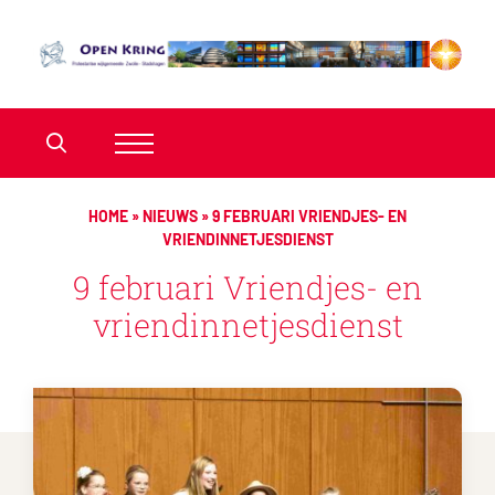
HOME
»
NIEUWS
»
9 FEBRUARI VRIENDJES- EN
VRIENDINNETJESDIENST
9 februari Vriendjes- en
vriendinnetjesdienst