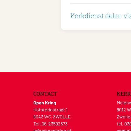
Kerkdienst delen via
CONTACT
KERK
Open Kring
Molenw
Hofstedestraat 1
8012 
8043 WC ZWOLLE
Zwolle
Tel. 06-23592673
tel. 03
info@openkring.nl
admini