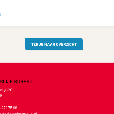
:
TERUG NAAR OVERZICHT
ELIJK BUREAU
eg 241
WG
8 421 75 96
stratie@pknzwolle.nl