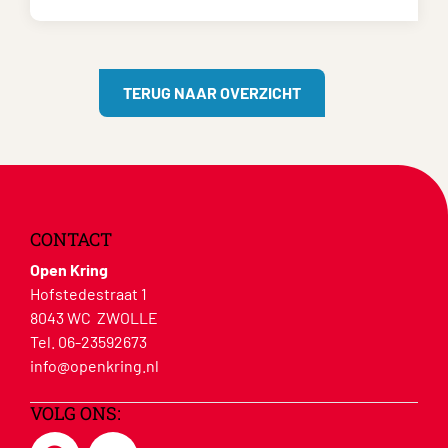
TERUG NAAR OVERZICHT
CONTACT
Open Kring
Hofstedestraat 1
8043 WC ZWOLLE
Tel. 06-23592673
info@openkring.nl
VOLG ONS: