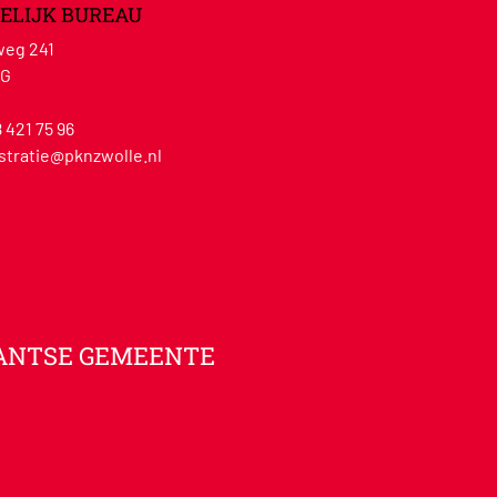
ELIJK BUREAU
eg 241
WG
8 421 75 96
stratie@pknzwolle.nl
ANTSE GEMEENTE