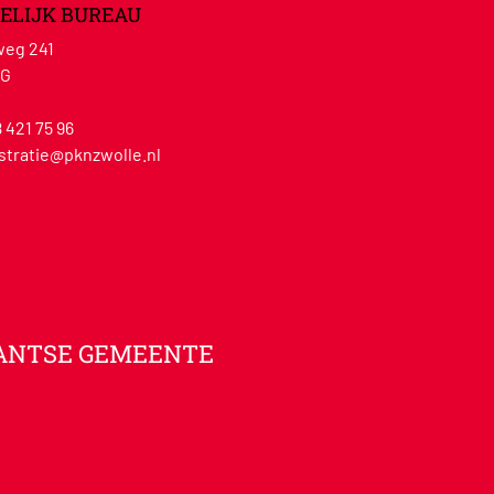
ELIJK BUREAU
eg 241
WG
8 421 75 96
stratie@pknzwolle.nl
ANTSE GEMEENTE