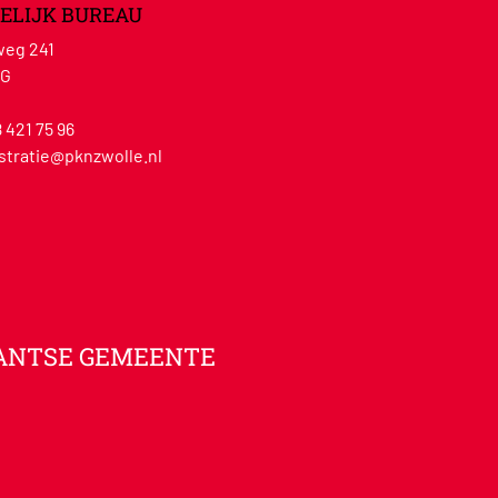
ELIJK BUREAU
eg 241
WG
8 421 75 96
stratie@pknzwolle.nl
ANTSE GEMEENTE