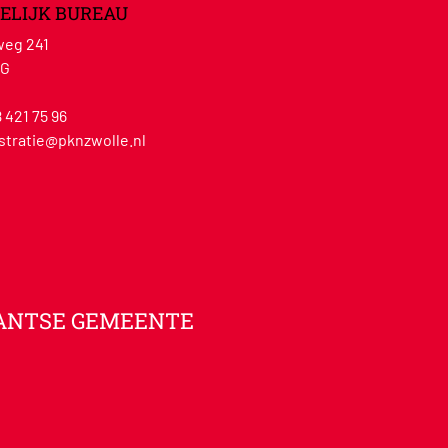
ELIJK BUREAU
eg 241
WG
8 421 75 96
stratie@pknzwolle.nl
ANTSE GEMEENTE