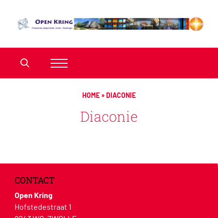
HOME
»
DIACONIE
Diaconie
CONTACT
Open Kring
Hofstedestraat 1