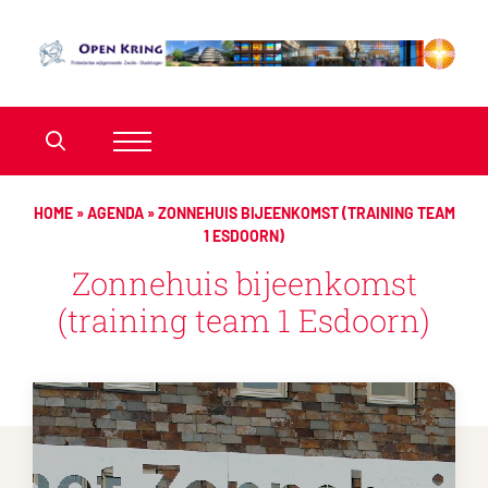
HOME
»
AGENDA
»
ZONNEHUIS BIJEENKOMST (TRAINING TEAM
1 ESDOORN)
Zonnehuis bijeenkomst
(training team 1 Esdoorn)