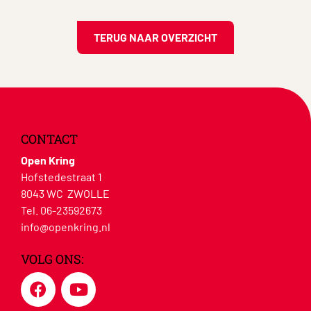
TERUG NAAR OVERZICHT
CONTACT
Open Kring
Hofstedestraat 1
8043 WC ZWOLLE
Tel. 06-23592673
info@openkring.nl
VOLG ONS: