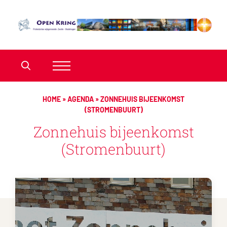
HOME
»
AGENDA
»
ZONNEHUIS BIJEENKOMST
(STROMENBUURT)
Zonnehuis bijeenkomst
(Stromenbuurt)