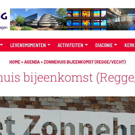
LEVENSMOMENTEN
ACTIVITEITEN
DIACONIE
KERK
HOME
»
AGENDA
»
ZONNEHUIS BIJEENKOMST (REGGE/VECHT)
uis bijeenkomst (Regge