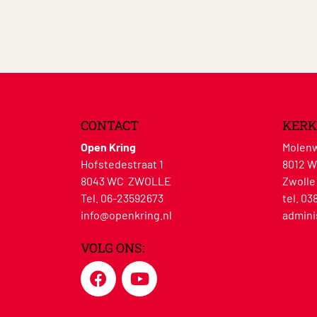
CONTACT
KERK
Open Kring
Molenw
Hofstedestraat 1
8012 
8043 WC ZWOLLE
Zwolle
Tel. 06-23592673
tel. 03
info@openkring.nl
admini
VOLG ONS: