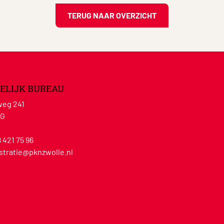
TERUG NAAR OVERZICHT
ELIJK BUREAU
eg 241
WG
8 421 75 96
stratie@pknzwolle.nl