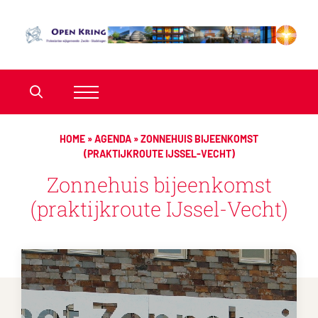
HOME
»
AGENDA
»
ZONNEHUIS BIJEENKOMST
(PRAKTIJKROUTE IJSSEL-VECHT)
Zonnehuis bijeenkomst
(praktijkroute IJssel-Vecht)