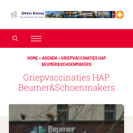
HOME
»
AGENDA
»
GRIEPVACCINATIES HAP
BEUMER&SCHOENMAKERS
Griepvaccinaties HAP
Beumer&Schoenmakers