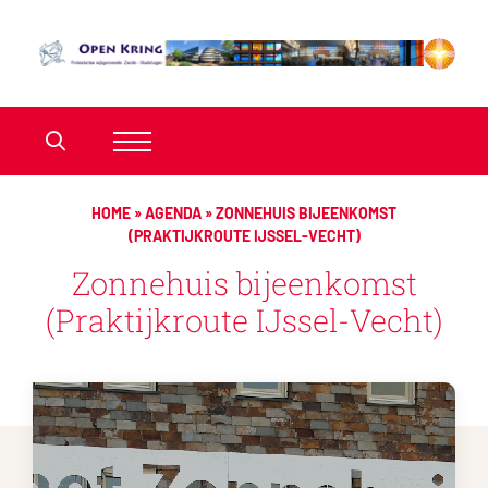
HOME
»
AGENDA
»
ZONNEHUIS BIJEENKOMST
(PRAKTIJKROUTE IJSSEL-VECHT)
Zonnehuis bijeenkomst
(Praktijkroute IJssel-Vecht)