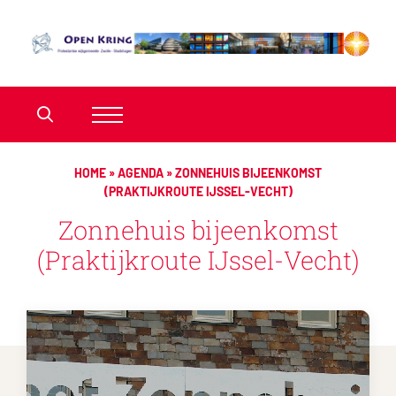
HOME
»
AGENDA
»
ZONNEHUIS BIJEENKOMST
(PRAKTIJKROUTE IJSSEL-VECHT)
Zonnehuis bijeenkomst
(Praktijkroute IJssel-Vecht)