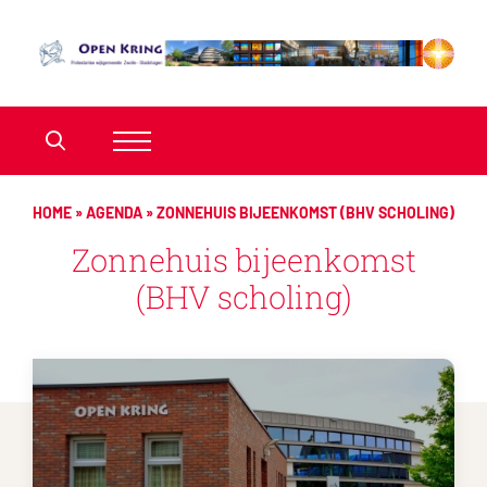
HOME
»
AGENDA
»
ZONNEHUIS BIJEENKOMST (BHV SCHOLING)
Zonnehuis bijeenkomst
(BHV scholing)