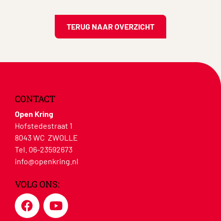
TERUG NAAR OVERZICHT
CONTACT
Open Kring
Hofstedestraat 1
8043 WC ZWOLLE
Tel. 06-23592673
info@openkring.nl
VOLG ONS: