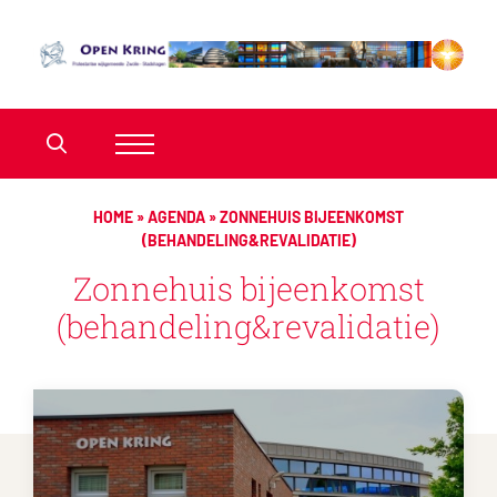
HOME
»
AGENDA
»
ZONNEHUIS BIJEENKOMST
(BEHANDELING&REVALIDATIE)
Zonnehuis bijeenkomst
(behandeling&revalidatie)