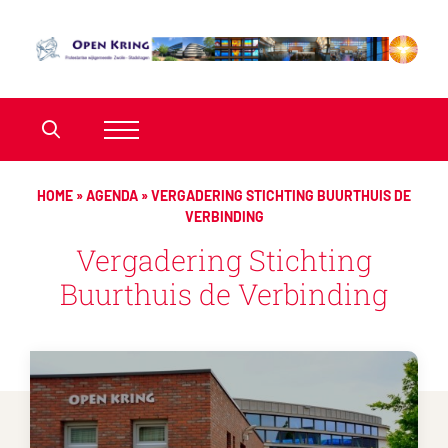
HOME
»
AGENDA
»
VERGADERING STICHTING BUURTHUIS DE
VERBINDING
Vergadering Stichting
Buurthuis de Verbinding