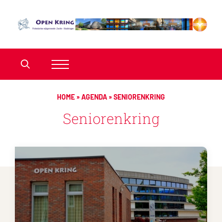
HOME
»
AGENDA
»
SENIORENKRING
Seniorenkring