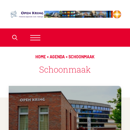
HOME
»
AGENDA
»
SCHOONMAAK
Schoonmaak