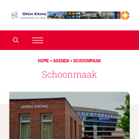
HOME
»
AGENDA
»
SCHOONMAAK
Schoonmaak