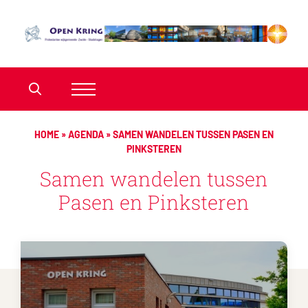
HOME
»
AGENDA
»
SAMEN WANDELEN TUSSEN PASEN EN
PINKSTEREN
Samen wandelen tussen
Pasen en Pinksteren