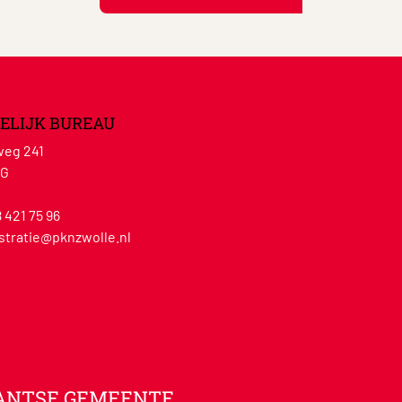
ELIJK BUREAU
eg 241
WG
8 421 75 96
stratie@pknzwolle.nl
ANTSE GEMEENTE