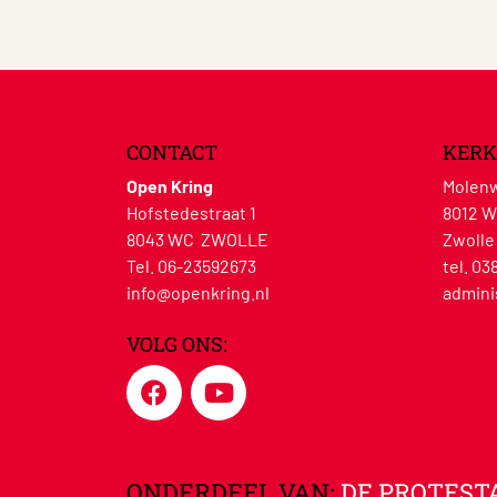
CONTACT
KERK
Open Kring
Molenw
Hofstedestraat 1
8012 
8043 WC ZWOLLE
Zwolle
Tel. 06-23592673
tel. 03
info@openkring.nl
admini
VOLG ONS:
ONDERDEEL VAN:
DE PROTEST