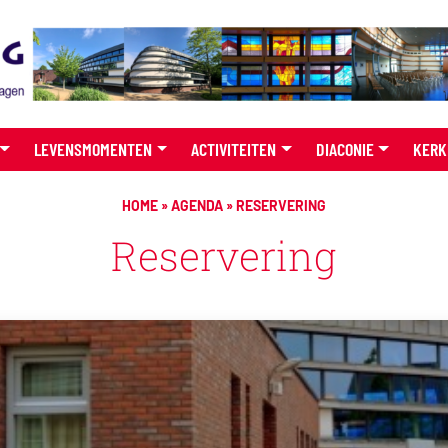
LEVENSMOMENTEN
ACTIVITEITEN
DIACONIE
KERK
HOME
»
AGENDA
»
RESERVERING
Reservering