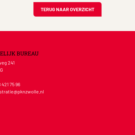
TERUG NAAR OVERZICHT
ELIJK BUREAU
eg 241
WG
8 421 75 96
stratie@pknzwolle.nl