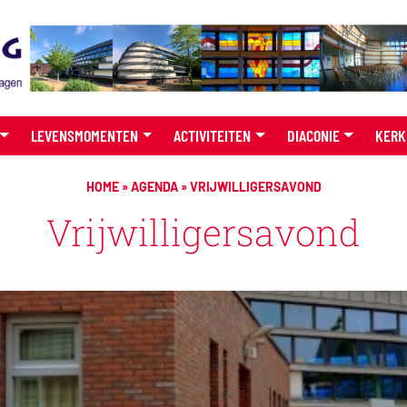
LEVENSMOMENTEN
ACTIVITEITEN
DIACONIE
KERK
HOME
»
AGENDA
»
VRIJWILLIGERSAVOND
Vrijwilligersavond