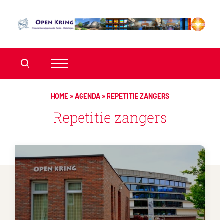
HOME
»
AGENDA
»
REPETITIE ZANGERS
Repetitie zangers