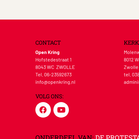
CONTACT
KERK
Open Kring
Molenw
Hofstedestraat 1
8012 
8043 WC ZWOLLE
Zwolle
Tel. 06-23592673
tel. 03
info@openkring.nl
admini
VOLG ONS:
ONDERDEEL VAN:
DE PROTEST