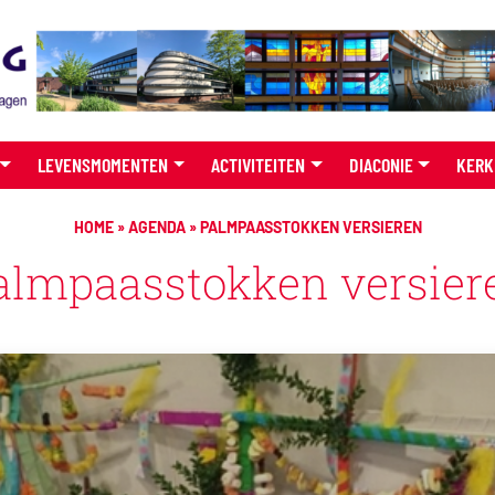
LEVENSMOMENTEN
ACTIVITEITEN
DIACONIE
KERK
HOME
»
AGENDA
»
PALMPAASSTOKKEN VERSIEREN
almpaasstokken versier