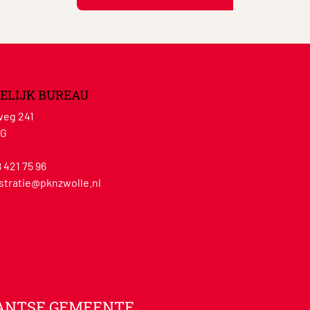
ELIJK BUREAU
eg 241
WG
8 421 75 96
stratie@pknzwolle.nl
ANTSE GEMEENTE