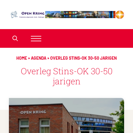
HOME
»
AGENDA
»
OVERLEG STINS-OK 30-50 JARIGEN
Overleg Stins-OK 30-50
jarigen