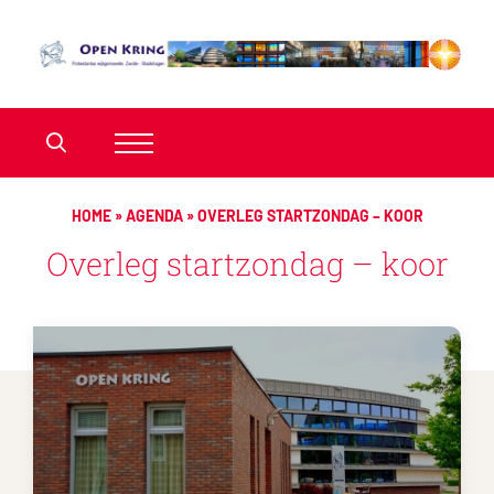
HOME
»
AGENDA
»
OVERLEG STARTZONDAG – KOOR
Overleg startzondag – koor