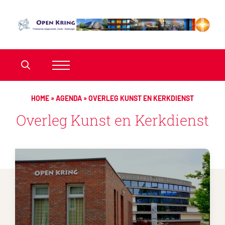
HOME
»
AGENDA
»
OVERLEG KUNST EN KERKDIENST
Overleg Kunst en Kerkdienst