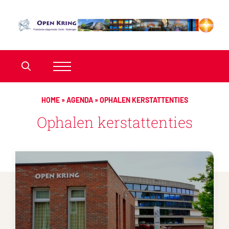
HOME
»
AGENDA
»
OPHALEN KERSTATTENTIES
Ophalen kerstattenties