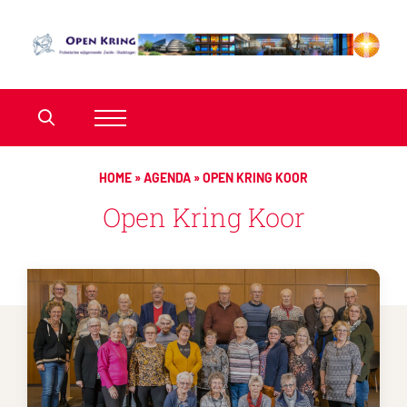
HOME
»
AGENDA
»
OPEN KRING KOOR
Open Kring Koor