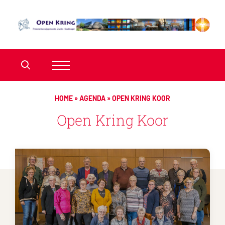
HOME
»
AGENDA
»
OPEN KRING KOOR
Open Kring Koor