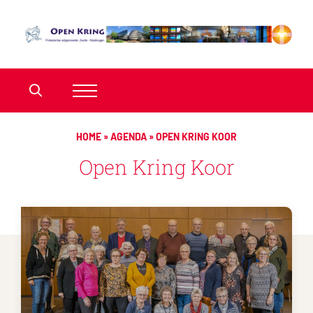
HOME
»
AGENDA
»
OPEN KRING KOOR
Open Kring Koor