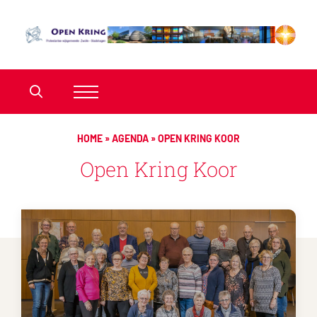
HOME
»
AGENDA
»
OPEN KRING KOOR
Open Kring Koor