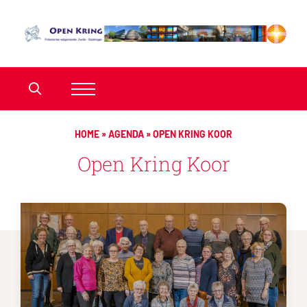
HOME
»
AGENDA
»
OPEN KRING KOOR
Open Kring Koor