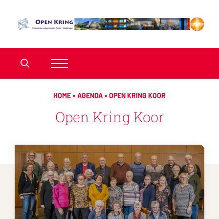
HOME
»
AGENDA
»
OPEN KRING KOOR
Open Kring Koor