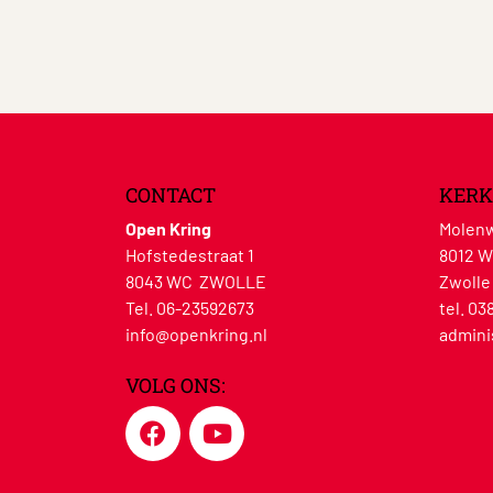
CONTACT
KERK
Open Kring
Molenw
Hofstedestraat 1
8012 
8043 WC ZWOLLE
Zwolle
Tel. 06-23592673
tel. 03
info@openkring.nl
admini
VOLG ONS: