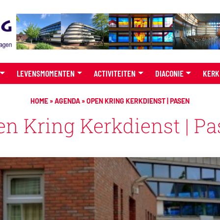
LEVENSMOMENTEN
ACTIVITEITEN
DIACONIE
KERK
HOME
»
AGENDA
»
OPEN KRING KERKDIENST | PASEN
n Kring Kerkdienst | P