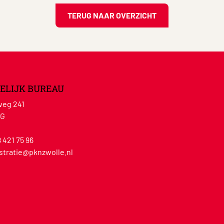
TERUG NAAR OVERZICHT
ELIJK BUREAU
eg 241
WG
8 421 75 96
stratie@pknzwolle.nl