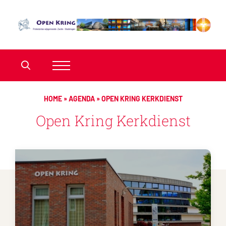
HOME
»
AGENDA
»
OPEN KRING KERKDIENST
Open Kring Kerkdienst