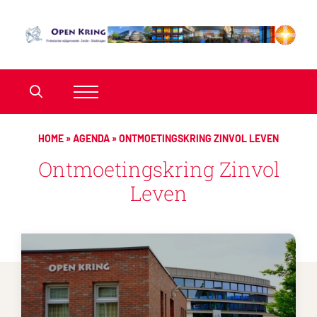
HOME
»
AGENDA
»
ONTMOETINGSKRING ZINVOL LEVEN
Ontmoetingskring Zinvol
Leven