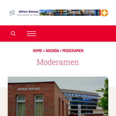
HOME
»
AGENDA
»
MODERAMEN
Moderamen