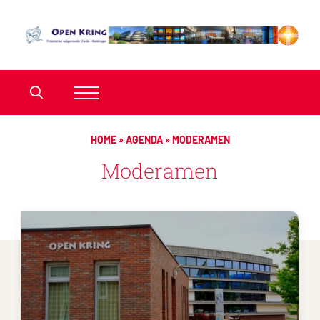
HOME
»
AGENDA
»
MODERAMEN
Moderamen