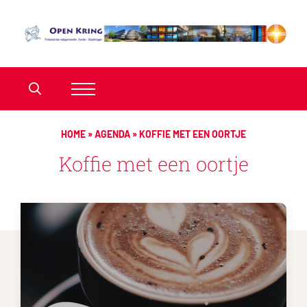
HOME
»
AGENDA
»
KOFFIE MET EEN OORTJE
Koffie met een oortje