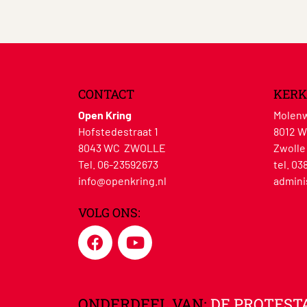
CONTACT
KERK
Open Kring
Molenw
Hofstedestraat 1
8012 
8043 WC ZWOLLE
Zwolle
Tel. 06-23592673
tel. 03
info@openkring.nl
admini
VOLG ONS:
ONDERDEEL VAN:
DE PROTEST