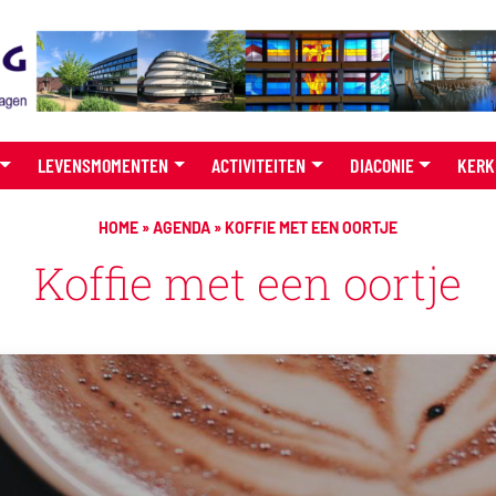
LEVENSMOMENTEN
ACTIVITEITEN
DIACONIE
KERK
HOME
»
AGENDA
»
KOFFIE MET EEN OORTJE
Koffie met een oortje