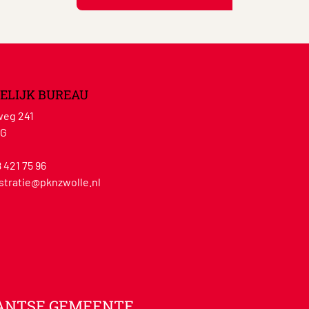
ELIJK BUREAU
eg 241
WG
8 421 75 96
stratie@pknzwolle.nl
ANTSE GEMEENTE