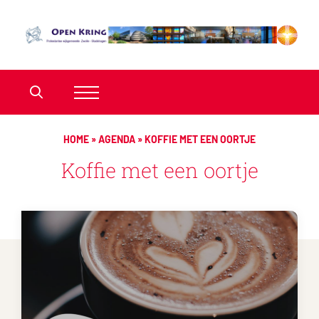
HOME
»
AGENDA
»
KOFFIE MET EEN OORTJE
Koffie met een oortje