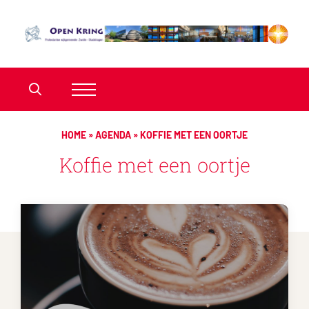
HOME
»
AGENDA
»
KOFFIE MET EEN OORTJE
Koffie met een oortje