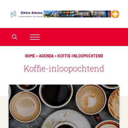
HOME
»
AGENDA
»
KOFFIE-INLOOPOCHTEND
Koffie-inloopochtend