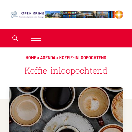
HOME
»
AGENDA
»
KOFFIE-INLOOPOCHTEND
Koffie-inloopochtend